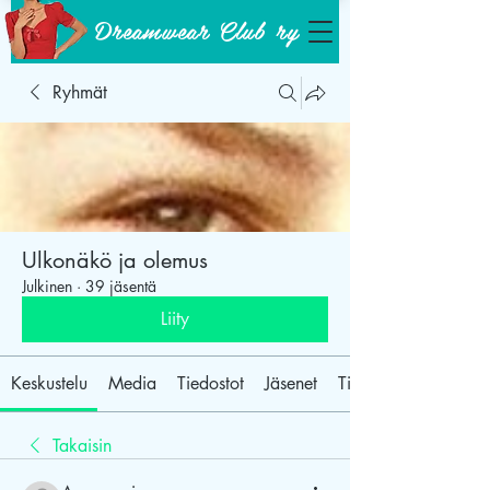
Dreamwear Club ry
Ryhmät
Ulkonäkö ja olemus
Julkinen
·
39 jäsentä
Liity
Keskustelu
Media
Tiedostot
Jäsenet
Tietoja
Takaisin