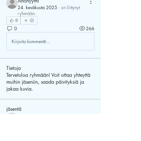
Anonyymi
24. kesäkuuta 2025
·
on liittynyt
ryhmään.
0
0
266
Kirjoita kommentti...
Tietoja
Tervetuloa ryhmään! Voit ottaa yhteyttä
muihin jäseniin, saada päivityksiä ja
jakaa kuvia.
jäsentä
Julia Virtanen
Seuraa
Julia Virtanen
Katja Helena
Seuraa