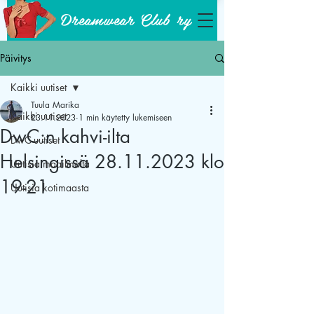
Dreamwear Club ry
Päivitys
Kaikki uutiset
Tuula Marika
Kaikki uutiset
23.11.2023
1 min käytetty lukemiseen
DwC:n kahvi-ilta
DwC-uutiset
Helsingissä 28.11.2023 klo
Uutisia maailmalta
19-21
Uutisia kotimaasta