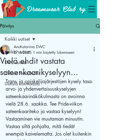
Dreamwear Club ry
Päivitys
Kaikki uutiset
AnuKatariina DWC
Kaikki uutiset
27.6.2025
1 min käytetty lukemiseen
Vielä ehdit vastata
DwC-uutiset
sateenkaarikyselyyn...
Uutisia maailmalta
Trans- ja opiskelijajärjestöjen kysely tasa-
Uutisia kotimaasta
arvo- ja yhdenvertaisuuskyselyjen 
sateenkaarinäkökulmasta on avoinna 
vielä 28.6. saakka. Tee Pride-viikon 
sateenkaariteko ja vastaa kyselyyn! 
Vastaaminen vie muutaman minuutin. 
Vastaa siltä pohjalta, mitä tiedät 
enempiä kaivelematta. Jos olet kuitenkin 