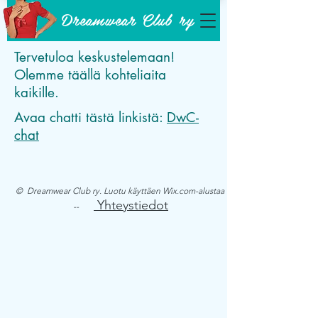
Dreamwear Club ry
Tervetuloa keskustelemaan!
Olemme täällä kohteliaita
kaikille.
Avaa chatti tästä linkistä:
DwC-
chat
© Dreamwear Club ry. Luotu käyttäen Wix.com-alustaa
Yhteystiedot
--