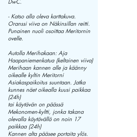
DwC.
- Katso alla oleva karttakuva.
Oranssi viiva on Näkinsillan reitti.
Punainen nuoli osoittaa Meritornin
ovelle.
Autolla Merihakaan:
Aja
Haapaniemenkatua (keltainen viiva)
Merihaan kannen alle ja käänny
oikealle kyltin Meritorni
Asiakaspaikoitus suuntaan.
Jatka
kunnes näet oikealla kuusi paikkaa
(24h)
tai käytävän on päässä
Mekonomen-kyltti, jonka takana
olevalla käytävällä on noin 17
paikkaa (24h)
Kannen alta pääsee portaita ylös.