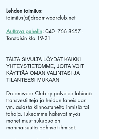
Lehden toimitus:
toimitus(at)dreamwearclub.net
Auttava puhelin
:
040–
766 8657
-
Torstaisin klo 19-21
TÄLTÄ SIVULTA LÖYDÄT KAIKKI
YHTEYSTIETOMME, JOITA VOIT
KÄYTTÄÄ OMAN VALINTASI JA
TILANTEESI MUKAAN
Dreamwear Club ry palvelee lähinnä
transvestiitteja ja heidän läheisiään
ym. asiasta kiinnostuneita ihmisiä tai
tahoja. Tukeamme hakevat myös
monet muut sukupuolen
moninaisuutta pohtivat ihmiset.