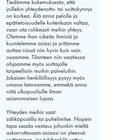
Tiedämme kokemuksesta, että
joillekin yhteydenotto- tai soittokynnys
on korkea. Älä anna pelolle ja
epätietoisuudelle kuitenkaan valtaa,
vaan ota rohkeasti meihin yhteys.
Olemme ihan oikeita ihmisiä ja
kuuntelemme asiasi ja yritämme
auttaa niissä niin hyvin kuin vain
osaamme. Tilanteen niin vaatiessa
ohjaamme myös soittajalle
tarpeellisiin muihin palveluihin.
Jokaisen henkilöllisyys pysyy myös
omana tietonamme, emmekä anna
niitä ulkopuolisille ilman
asianomaisen lupaa.
Yhteyden meihin saat
sähköpostilla tai puhelimitse. Nopein
tapa saada vastaus johonkin mieltä
askarruttavaan asiaasi on yleensä
soittaminen, jos tukihenkilö sattuu