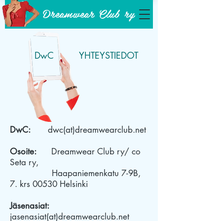
Dreamwear Club ry
DwC
YHTEYSTIEDOT
DwC:
dwc(at)dreamwearclub.net
Osoite:
Dreamwear Club ry/ co
Seta ry,
Haapaniemenkatu 7-9B,
7. krs 00530 Helsinki
Jäsenasiat:
jasenasiat(at)dreamwearclub.net