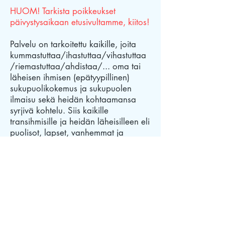
HUOM! Tarkista poikkeukset
päivystysaikaan etusivultamme, kiitos!
Palvelu on tarkoitettu kaikille, joita
kummastuttaa/ihastuttaa/vihastuttaa
/riemastuttaa/ahdistaa/... oma tai
läheisen ihmisen (epätyypillinen)
sukupuolikokemus ja sukupuolen
ilmaisu sekä heidän kohtaamansa
syrjivä kohtelu. Siis kaikille
transihmisille ja heidän läheisilleen eli
puolisot, lapset, vanhemmat ja
ystävät. Siis kaikille keskusteluapua
kaipaaville.
Jos puhelinpäivystys ei ensi
yrittämällä vastaa, älä lannistu vaan
ota yhteyttä uudelleen!
Myös tekstiviestejä voi lähettää
palvelunumeroon.