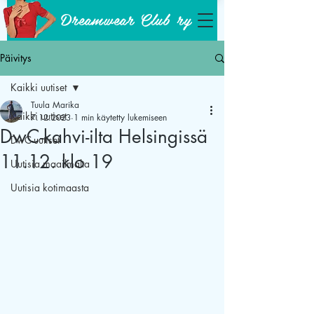
Dreamwear Club ry
Päivitys
Kaikki uutiset
Tuula Marika
Kaikki uutiset
7.12.2023
1 min käytetty lukemiseen
DwC-kahvi-ilta Helsingissä
DwC-uutiset
11.12. klo 19
Uutisia maailmalta
Uutisia kotimaasta