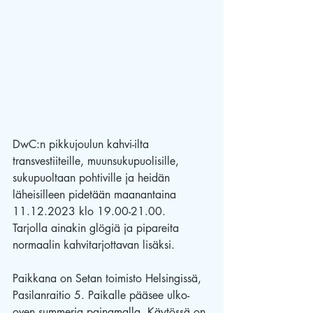
DwC:n pikkujoulun kahvi-ilta 
transvestiiteille, muunsukupuolisille, 
sukupuoltaan pohtiville ja heidän 
läheisilleen pidetään maanantaina 
11.12.2023 klo 19.00-21.00. 
Tarjolla ainakin glögiä ja pipareita 
normaalin kahvitarjottavan lisäksi.
Paikkana on Setan toimisto Helsingissä, 
Pasilanraitio 5. Paikalle pääsee ulko-
oven summeria painamalla. Käytössä on 