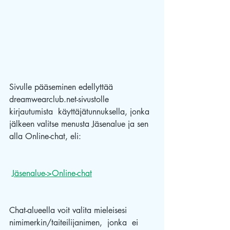
Sivulle pääseminen edellyttää 
dreamwearclub.net-sivustolle 
kirjautumista  käyttäjätunnuksella, jonka 
jälkeen valitse menusta Jäsenalue ja sen 
alla Online-chat, eli: 
Jäsenalue->Online-chat
Chat-alueella voit valita mieleisesi 
nimimerkin/taiteilijanimen,  jonka  ei 