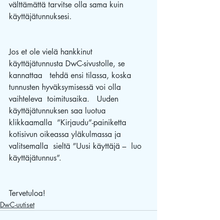
välttämättä tarvitse olla sama kuin 
käyttäjätunnuksesi.     
Jos et ole vielä hankkinut 
käyttäjätunnusta DwC-sivustolle, se 
kannattaa   tehdä ensi tilassa, koska 
tunnusten hyväksymisessä voi olla 
vaihteleva  toimitusaika.   Uuden 
käyttäjätunnuksen saa luotua 
klikkaamalla  ”Kirjaudu”-painiketta  
kotisivun oikeassa yläkulmassa ja 
valitsemalla  sieltä ”Uusi käyttäjä –  luo 
käyttäjätunnus”.       
Tervetuloa!
DwC-uutiset