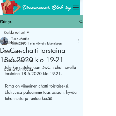
Dreamwear Club ry
Päivitys
Kaikki uutiset
Tuula Marika
Kaikki uutiset
15.6.2020
1 min käytetty lukemiseen
DwC:n chatti torstaina
DwC-uutiset
18.6.2020 klo 19-21
Uutisia maailmalta
Tule keskustelemaan DwC:n chatti-sivulle 
Uutisia kotimaasta
torstaina 18.6.2020 klo 19-21.     
Tämä on viimeinen chatti toistaiseksi. 
Elokuussa palaamme taas asiaan, hyvää 
Juhannusta ja rentoa kesää!