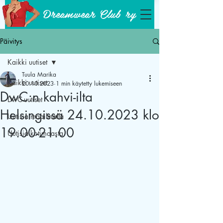
Dreamwear Club ry
Päivitys
Kaikki uutiset
Tuula Marika
Kaikki uutiset
20.10.2023
1 min käytetty lukemiseen
DwC:n kahvi-ilta
DwC-uutiset
Helsingissä 24.10.2023 klo
Uutisia maailmalta
19.00-21.00
Uutisia kotimaasta