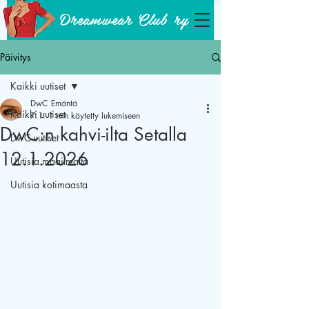
Dreamwear Club ry
Päivitys
Kaikki uutiset
DwC Emäntä
Kaikki uutiset
7.1.
1 min käytetty lukemiseen
DwC:n kahvi-ilta Setalla
DwC-uutiset
12.1.2026
Uutisia maailmalta
Uutisia kotimaasta