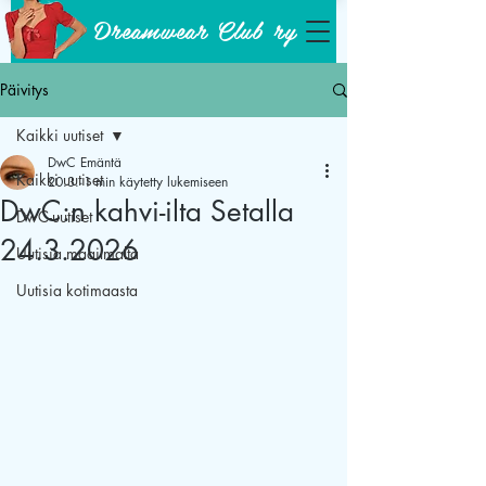
Dreamwear Club ry
Päivitys
Kaikki uutiset
DwC Emäntä
Kaikki uutiset
20.3.
1 min käytetty lukemiseen
DwC:n kahvi-ilta Setalla
DwC-uutiset
24.3.2026
Uutisia maailmalta
Uutisia kotimaasta