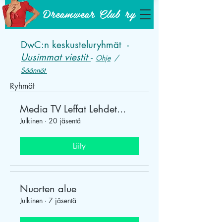
Dreamwear Club ry
DwC:n keskusteluryhmät -
Uusimmat viestit
-
Ohje
/
Säännöt
Ryhmät
Media TV Leffat Lehdet...
Julkinen
·
20 jäsentä
Liity
Nuorten alue
Julkinen
·
7 jäsentä