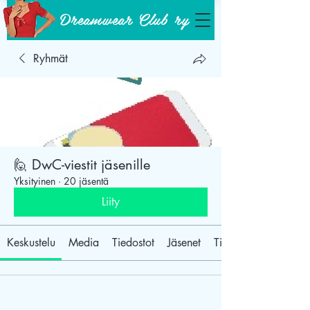
Dreamwear Club ry
Ryhmät
🙋‍ DwC-viestit jäsenille
Yksityinen
·
20 jäsentä
Liity
Keskustelu
Media
Tiedostot
Jäsenet
Tietoja