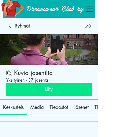
Dreamwear Club ry
Ryhmät
🙋‍ Kuvia jäseniltä
Yksityinen
·
37 jäsentä
Liity
Keskustelu
Media
Tiedostot
Jäsenet
Tietoja