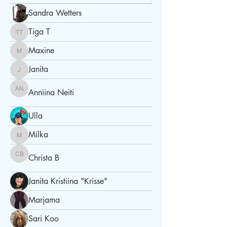
Sandra Wetters
Tiga T
Tiga T
Maxine
Maxine
Janita
Janita
Anniina Neiti
Anniina Neiti
Ulla
Milka
Milka
Christa B
Christa B
Janita Kristiina "Krisse"
Marjama
Sari Koo