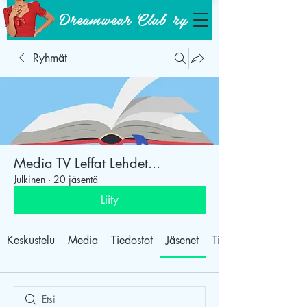
Dreamwear Club ry
Ryhmät
Media TV Leffat Lehdet...
Julkinen
·
20 jäsentä
Liity
Keskustelu
Media
Tiedostot
Jäsenet
Tietoja