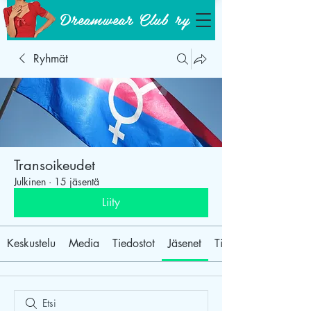
Dreamwear Club ry
Ryhmät
Transoikeudet
Julkinen
·
15 jäsentä
Liity
Keskustelu
Media
Tiedostot
Jäsenet
Tietoja