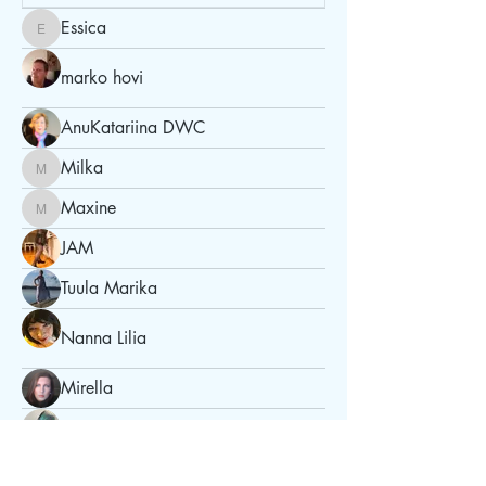
Essica
Essica
marko hovi
AnuKatariina DWC
Milka
Milka
Maxine
Maxine
JAM
Tuula Marika
Nanna Lilia
Mirella
Kati
Mimosa Frost
Mimosa Frost