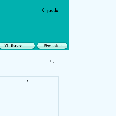
Kirjaudu
Yhdistysasiat
Jäsenalue