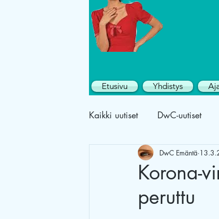
Etusivu
Yhdistys
Aj
Kaikki uutiset
DwC-uutiset
DwC Emäntä
13.3.
Korona-vir
peruttu