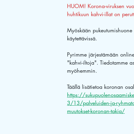
HUOM! Korona-viruksen vuok
huhtikuun kahvi-illat on perut
Myöskään pukeutumishuone Se
käytettävissä.
Pyrimme järjestämään online-
"kahvi-iltoja". Tiedotamme as
myöhemmin.
Täällä lisätietoa koronan osal
https://sukupuolenosaamisk
3/13/palveluiden-ja-ryhmat
muutokset-koronan-takia/