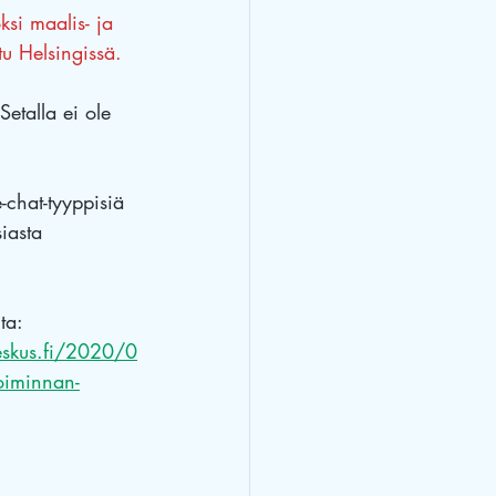
si maalis- ja 
tu Helsingissä.
talla ei ole 
chat-tyyppisiä 
iasta 
ta: 
eskus.fi/2020/0
oiminnan-