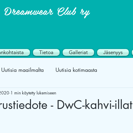
Dreamwear Club ry
ankohtaista
Tietoa
Galleriat
Jäsenyys
Uutisia maailmalta
Uutisia kotimaasta
2020
1 min käytetty lukemiseen
ustiedote - DwC-kahvi-illat