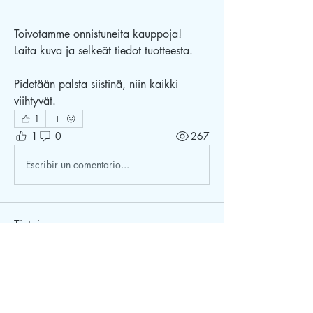
Toivotamme onnistuneita kauppoja! 
Laita kuva ja selkeät tiedot tuotteesta. 
Pidetään palsta siistinä, niin kaikki 
viihtyvät.
1
1
0
267
Escribir un comentario...
Tietoja
Tervetuloa ryhmään! Voit ottaa yhteyttä
muihin jäseniin, saada päivityksiä ja
jakaa kuvia.