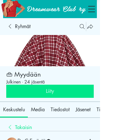
Dreamwear Club ry
Ryhmät
👜 Myydään
Julkinen
·
24 jäsentä
Liity
Keskustelu
Media
Tiedostot
Jäsenet
Tietoja
Takaisin