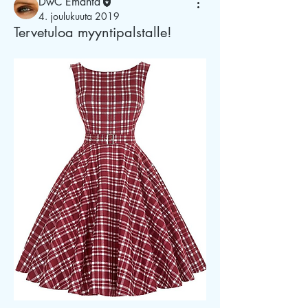
DwC Emäntä
4. joulukuuta 2019
Tervetuloa myyntipalstalle!