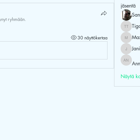
jäsentä
San
ttynyt ryhmään.
Tig
Tiga T
Max
30 näyttökertaa
Maxine
Jani
Janita
Ann
Anniina 
Näytä ka