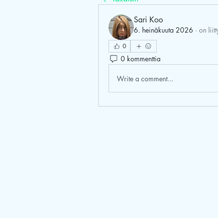
Sari Koo
6. heinäkuuta 2026
·
on lii
0
0 kommenttia
Write a comment...