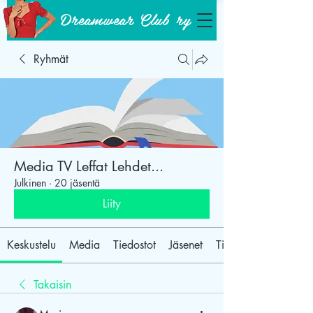
Dreamwear Club ry
Ryhmät
Media TV Leffat Lehdet...
Julkinen
·
20 jäsentä
Liity
Keskustelu
Media
Tiedostot
Jäsenet
Tietoja
Takaisin