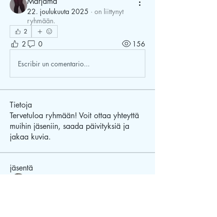
Marjama
22. joulukuuta 2025
·
on liittynyt
ryhmään.
2
2
0
156
Escribir un comentario...
Tietoja
Tervetuloa ryhmään! Voit ottaa yhteyttä
muihin jäseniin, saada päivityksiä ja
jakaa kuvia.
jäsentä
Sandra Wetters
Seuraa
Tiga T
Seuraa
Tiga T
Maxine
Seuraa