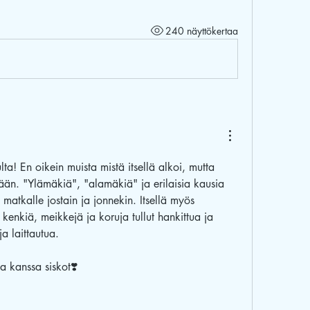
240 näyttökertaa
lta! En oikein muista mistä itsellä alkoi, mutta 
ään. "Ylämäkiä", "alamäkiä" ja erilaisia kausia 
atkalle jostain ja jonnekin. Itsellä myös 
enkiä, meikkejä ja koruja tullut hankittua ja 
a laittautua.
a kanssa siskot❣️