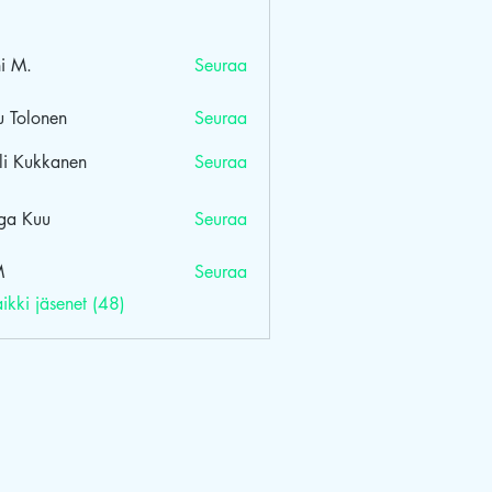
hi M.
Seuraa
u Tolonen
Seuraa
onen
li Kukkanen
Seuraa
ga Kuu
Seuraa
uu
M
Seuraa
ikki jäsenet (48)