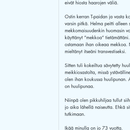
eivät hiosta haarojen väliä.
Ostin kerran T-paidan ja vasta ko
varsin pitkä. Helma peitti alleen s
mekkomaisuudenkin huomasin vasta
käyttänyt ”mekkoa” tietämättäni. 
ostamaan ihan oikeaa mekkoa. Nyt
mieltänyt itseäni transvestiseksi.
Sitten tuli kokeiltua sävytetty huu
meikkiosastolta, missä ystävälli
olen ihan koukussa huulipunan. A
on huulipunaa.
Niinpä olen pikkuhiljaa tullut sii
jo aika lähellä naiseutta. Ehkä sitt
tutkimaan.
Ikää minulla on jo 73 vuotta. 