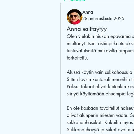
Anna
28. marraskuuta 2025
Anna esittäytyy
Olen vieläkin hiukan epävarma s
mieltänyt itseni ristiinpukeutujaks
tuntuvat itsestä mukavilta riippum
tarkoitettu.
Alussa käytin vain sukkahousuja ka
Sitten löysin kuntosalitreeneihin 
Paksut trikoot olivat kuitenkin kes
siirtyä käyttämään ohuempia legg
En ole koskaan tavoitellut naiseutt
olivat alunperin miesten vaate. S
sukkanauhasukat. Kokeilin myös s
Sukkanauhavyö ja sukat ovat muka