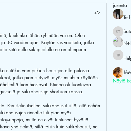
jäsentä
Ter
Sat
Satu Tol
iitä, kuulunko tähän ryhmään vai en. Olen 
i jo 30 vuoden ajan. Käytän siis vaatteita, jotka 
Nel
atta siitä mille sukupuolelle ne on alunperin 
Hel
Helga K
 niitäkin vain pitkien housujen alla piilossa. 
JA
trikoot, jotka pian siirtyivät myös muuhun käyttöön. 
Näytä ka
ähelteillä liian hiostavat. Niinpä oli luontevaa 
inssejä ja sukkahousuja shortsien kanssa.
a. Perustelin itselleni sukkahousut sillä, että nehän 
ukkahousujen rinnalle tuli pian myös 
tay-uppeja, mutta ne eivät tuntuneet hyvältä. 
va yhdistelmä, sillä toisin kuin sukkahousut, ne 