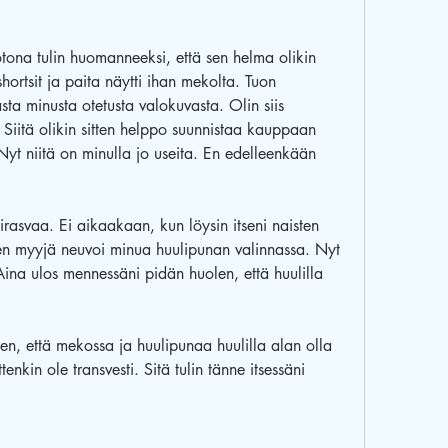
tona tulin huomanneeksi, että sen helma olikin 
hortsit ja paita näytti ihan mekolta. Tuon 
 minusta otetusta valokuvasta. Olin siis 
Siitä olikin sitten helppo suunnistaa kauppaan 
 niitä on minulla jo useita. En edelleenkään 
lirasvaa. Ei aikaakaan, kun löysin itseni naisten 
nen myyjä neuvoi minua huulipunan valinnassa. Nyt 
ina ulos mennessäni pidän huolen, että huulilla 
hen, että mekossa ja huulipunaa huulilla alan olla 
enkin ole transvesti. Sitä tulin tänne itsessäni 