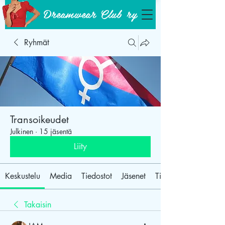
Dreamwear Club ry
Ryhmät
Transoikeudet
Julkinen
·
15 jäsentä
Liity
Keskustelu
Media
Tiedostot
Jäsenet
Tietoja
Takaisin